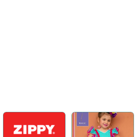
para los peques consentidos
COMPRAR AHORA
Accesorios
Gran variedad de accesorios para
complementar el outfit
COMPRAR AHORA