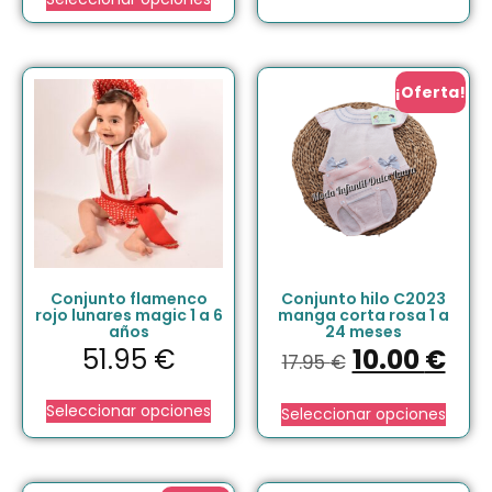
¡Oferta!
Conjunto flamenco
Conjunto hilo C2023
rojo lunares magic 1 a 6
manga corta rosa 1 a
años
24 meses
51.95
€
10.00
€
17.95
€
Seleccionar opciones
Seleccionar opciones