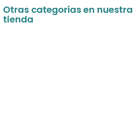
Otras categorías en nuestra
tienda
Para niñas
Descubre todos nuestros productos para
las princesas de la casa
COMPRAR AHORA
Para niños
Gran variedad de productos especiales