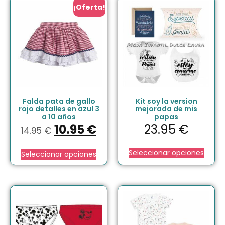
¡Oferta!
Falda pata de gallo
Kit soy la version
rojo detalles en azul 3
mejorada de mis
a 10 años
papas
10.95
€
23.95
€
14.95
€
Seleccionar opciones
Seleccionar opciones