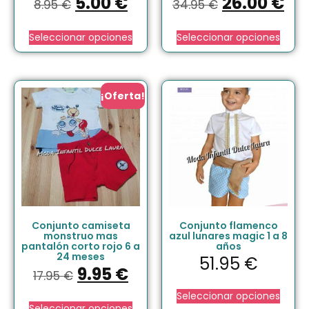
5.00
€
26.00
€
8.95
€
34.95
€
Seleccionar opciones
Seleccionar opciones
¡Oferta!
Conjunto camiseta
Conjunto flamenco
monstruo mas
azul lunares magic 1 a 8
pantalón corto rojo 6 a
años
24 meses
51.95
€
9.95
€
17.95
€
Seleccionar opciones
Seleccionar opciones