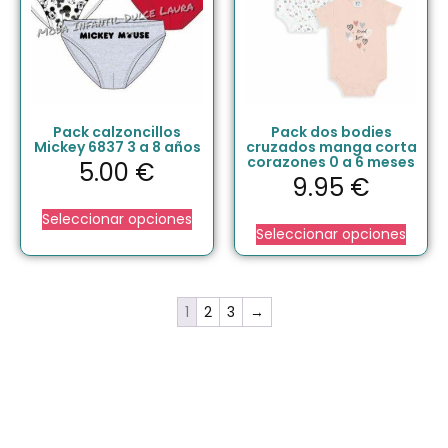
Pack calzoncillos
Pack dos bodies
Mickey 6837 3 a 8 años
cruzados manga corta
corazones 0 a 6 meses
5.00
€
9.95
€
Seleccionar opciones
Seleccionar opciones
1
2
3
→